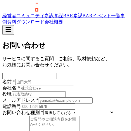
経営者コミュニティ参謀
参謀BAR
参謀BARイベント一覧
事
例
資料ダウンロード
会社概要
お問い合わせ
サービスに関するご質問、ご相談、取材依頼など、
お気軽にお問い合わせください。
名前
*
会社名
*
役職
メールアドレス
*
電話番号
お問い合わせ種別
*